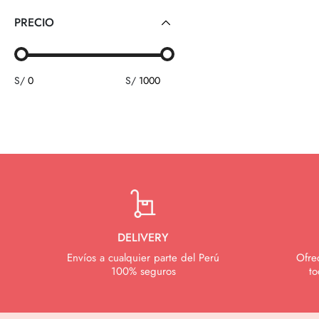
PRECIO
S/
S/
DELIVERY
Envíos a cualquier parte del Perú
Ofre
100% seguros
to