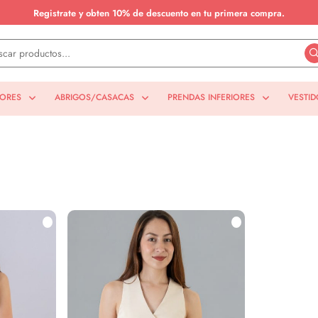
Registrate y obten 10% de descuento en tu primera compra.
IORES
ABRIGOS/CASACAS
PRENDAS INFERIORES
VESTID