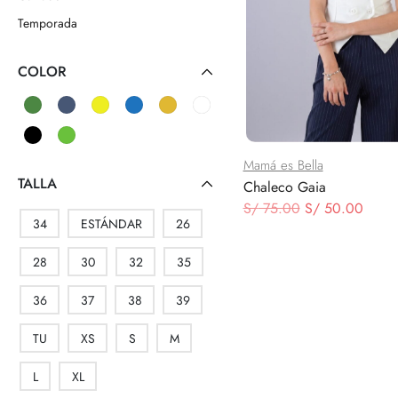
Temporada
COLOR
Mamá es Bella
TALLA
Chaleco Gaia
El
El
S/
75.00
S/
50.00
34
ESTÁNDAR
26
precio
preci
original
actual
28
30
32
35
era:
es:
S/ 75.00.
S/ 50
36
37
38
39
TU
XS
S
M
L
XL