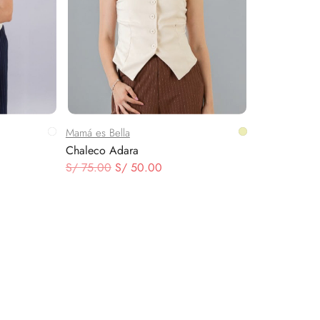
Mamá es Bella
Chaleco Adara
El
El
S/
75.00
S/
50.00
o
precio
precio
original
actual
era:
es:
.00.
S/ 75.00.
S/ 50.00.