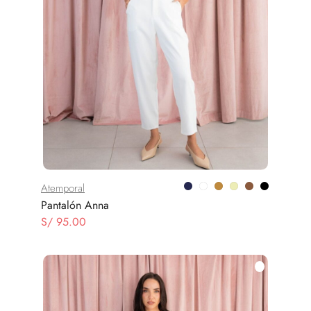
MAMÁ ES BELLA
Atemporal
Pantalón Anna
S/
95.00