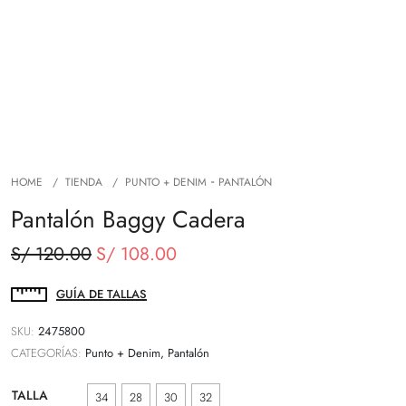
-
HOME
TIENDA
PUNTO + DENIM
PANTALÓN
Pantalón Baggy Cadera
El
El
S/
120.00
S/
108.00
precio
precio
original
actual
GUÍA DE TALLAS
era:
es:
SKU:
2475800
S/ 120.00.
S/ 108.00.
CATEGORÍAS:
Punto + Denim, Pantalón
TALLA
34
28
30
32