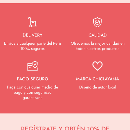
original
actual
era:
es:
S/ 75.00.
S/ 50.00.
DELIVERY
CALIDAD
Envíos a cualquier parte del Perú
Ofrecemos la mejor calidad en
100% seguros
todos nuestros productos
PAGO SEGURO
MARCA CHICLAYANA
Paga con cualquier medio de
Diseño de autor local
pago y con seguridad
garantizada
REGÍSTRATE Y OBTÉN 10% DE