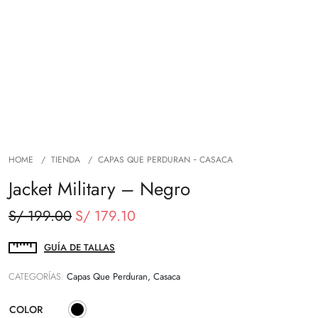
-
HOME
TIENDA
CAPAS QUE PERDURAN
CASACA
Jacket Military – Negro
El
El
S/
199.00
S/
179.10
precio
precio
original
actual
GUÍA DE TALLAS
era:
es:
CATEGORÍAS:
Capas Que Perduran, Casaca
S/ 199.00.
S/ 179.10.
COLOR