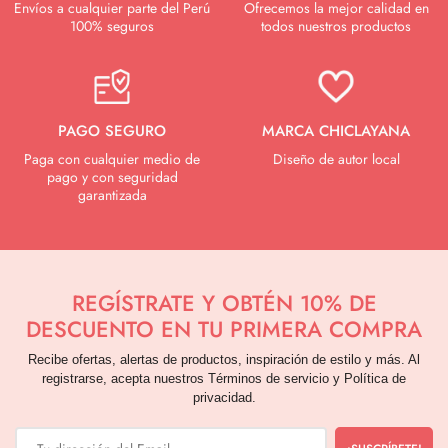
Envíos a cualquier parte del Perú
Ofrecemos la mejor calidad en
100% seguros
todos nuestros productos
MAMÁ ES BELLA
PAGO SEGURO
MARCA CHICLAYANA
Paga con cualquier medio de
Diseño de autor local
pago y con seguridad
garantizada
REGÍSTRATE Y OBTÉN 10% DE
DESCUENTO EN TU PRIMERA COMPRA
Recibe ofertas, alertas de productos, inspiración de estilo y más. Al
registrarse, acepta nuestros Términos de servicio y Política de
privacidad.