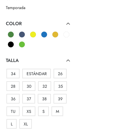
Temporada
COLOR
TALLA
34
ESTÁNDAR
26
28
30
32
35
36
37
38
39
TU
XS
S
M
L
XL