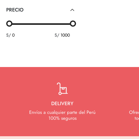
PRECIO
S/
S/
DELIVERY
Envíos a cualquier parte del Perú
Ofre
100% seguros
to