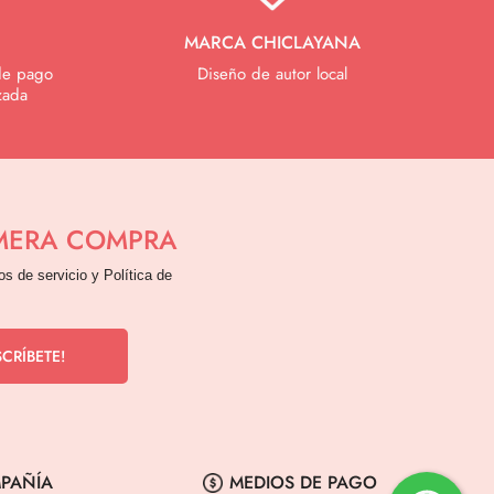
MARCA CHICLAYANA
de pago
Diseño de autor local
zada
IMERA COMPRA
os de servicio y Política de
PAÑÍA
MEDIOS DE PAGO