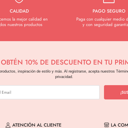
CALIDAD
PAGO SEGURO
cemos la mejor calidad en
Paga con cualquier medio 
dos nuestros productos
y con seguridad garanti
Y OBTÉN 10% DE DESCUENTO EN TU PR
productos, inspiración de estilo y más. Al registrarse, acepta nuestros Términ
privacidad.
ATENCIÓN AL CLIENTE
LA COM