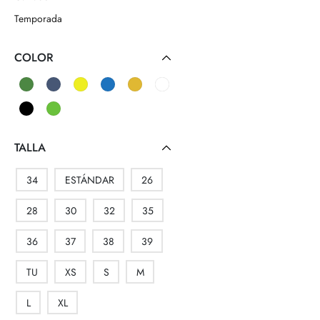
Temporada
COLOR
TALLA
34
ESTÁNDAR
26
28
30
32
35
36
37
38
39
TU
XS
S
M
L
XL