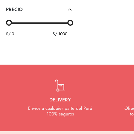
PRECIO
S/
S/
DELIVERY
Envíos a cualquier parte del Perú
Ofre
100% seguros
to